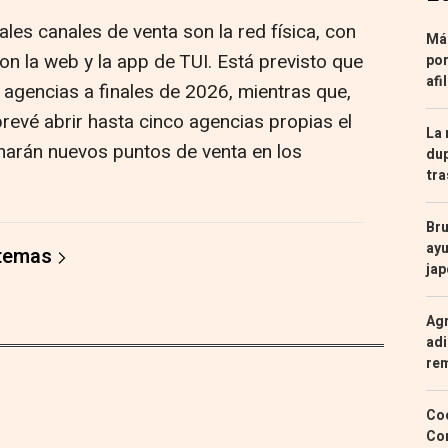
ales canales de venta son la red física, con
Más
n la web y la app de TUI. Está previsto que
por
afi
 agencias a finales de 2026, mientras que,
revé abrir hasta cinco agencias propias el
La 
marán nuevos puntos de venta en los
dup
tra
Bru
ayu
 temas
ja
Agr
adi
re
Coc
Con