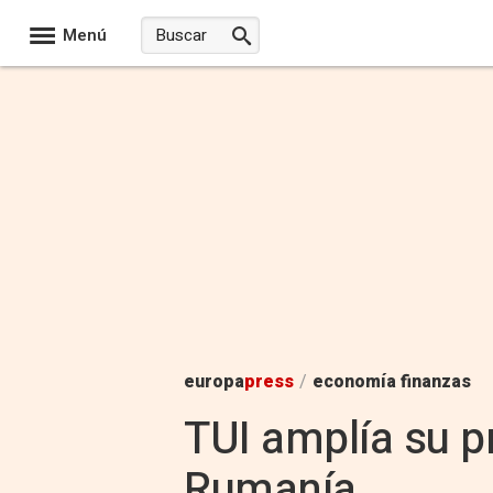
Menú
europa
press
/
economía finanzas
TUI amplía su p
Rumanía