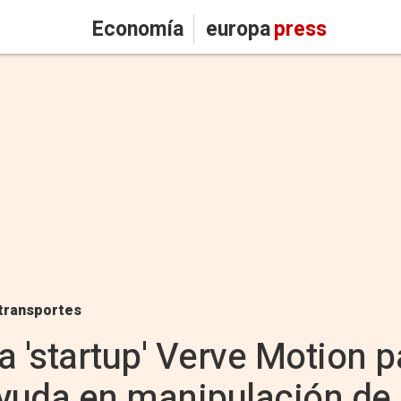
Economía
europa
press
transportes
la 'startup' Verve Motion 
ayuda en manipulación de