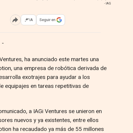
- IAG
IA
Seguir en
Abrir opciones para compartir
 -
i Ventures, ha anunciado este martes una
Motion, una empresa de robótica derivada de
sarrolla exotrajes para ayudar a los
e equipajes en tareas repetitivas de
omunicado, a IAGi Ventures se unieron en
sores nuevos y ya existentes, entre ellos
tion ha recaudado ya más de 55 millones