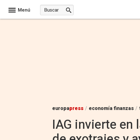
Menú
europa
press
/
economía finanzas
/
IAG invierte en 
de exotrajes y 