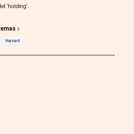
l 'holding'.
 temas
Harvard