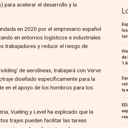
 para acelerar el desarrollo y la
L
Esp
 fundada en 2020 por el empresario español
los
tur
izando en entornos logísticos e industriales
s trabajadores y reducir el riesgo de
His
de 
1.6
holding' de aerolíneas, trabajará con Verve
Equ
otraje diseñado específicamente para la
ret
nte en el apoyo de los hombros para los
la 
EEU
exp
eria, Vueling y Level ha explicado que la
res
os trajes pueden facilitar las tareas