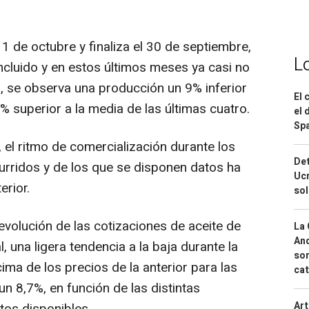
 de octubre y finaliza el 30 de septiembre,
L
ncluido y en estos últimos meses ya casi no
 se observa una producción un 9% inferior
El 
 superior a la media de las últimas cuatro.
el 
Spa
 el ritmo de comercialización durante los
Det
ridos y de los que se disponen datos ha
Ucr
erior.
so
evolución de las cotizaciones de aceite de
La 
And
, una ligera tendencia a la baja durante la
sor
ma de los precios de la anterior para las
cat
n 8,7%, en función de las distintas
Art