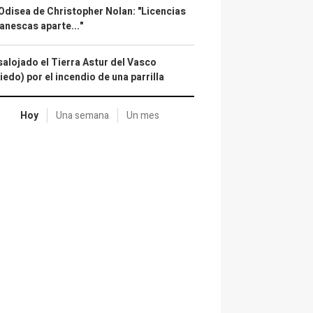
Odisea de Christopher Nolan: "Licencias
anescas aparte..."
alojado el Tierra Astur del Vasco
iedo) por el incendio de una parrilla
Hoy
Una semana
Un mes