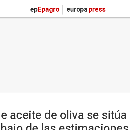
ep
Epagro
europa
press
 aceite de oliva se sitúa 
ebajo de las estimaciones 