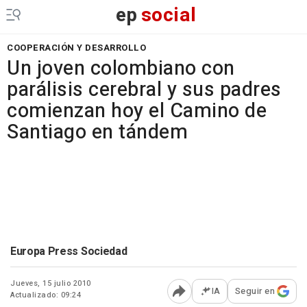
ep
social
COOPERACIÓN Y DESARROLLO
Un joven colombiano con
parálisis cerebral y sus padres
comienzan hoy el Camino de
Santiago en tándem
Europa Press Sociedad
Jueves, 15 julio 2010
IA
Seguir en
Actualizado: 09:24
Abrir opciones para comp