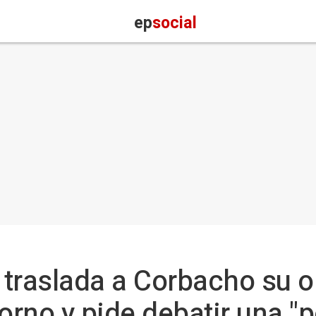
ep
social
traslada a Corbacho su o
orno y pide debatir una "