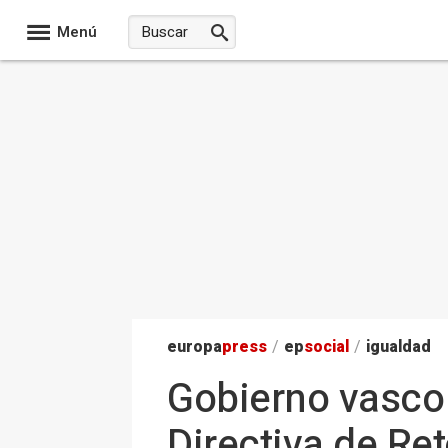
Menú
europa
press
/
ep
social
/
igualdad
Gobierno vasco 
Directiva de Ret