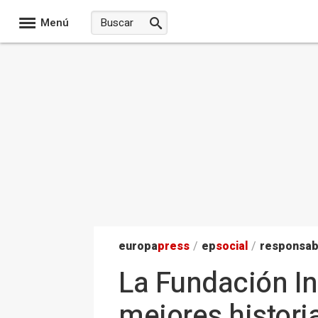
Menú
europa
press
/
ep
social
/
responsab
La Fundación In
mejores histori