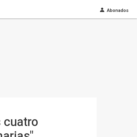
Abonados
 cuatro
narias"