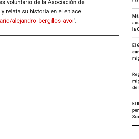
Fis
 es voluntario de la Asociación de
y relata su historia en el enlace
Má
rio/alejandro-bergillos-avoi
'.
aco
la 
El 
eur
mi
Reg
mig
del
El 
per
Soc