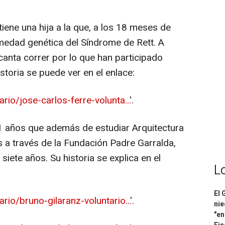
tiene una hija a la que, a los 18 meses de
rmedad genética del Síndrome de Rett. A
ncanta correr por lo que han participado
storia se puede ver en el enlace:
io/jose-carlos-ferre-volunta...
'.
1 años que además de estudiar Arquitectura
s a través de la Fundación Padre Garralda,
iete años. Su historia se explica en el
L
El 
rio/bruno-gilaranz-voluntario...
'.
nie
"en