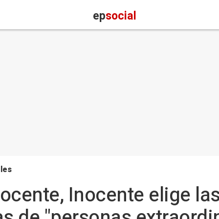
ep
social
les
ocente, Inocente elige las
as de "personas extraordi