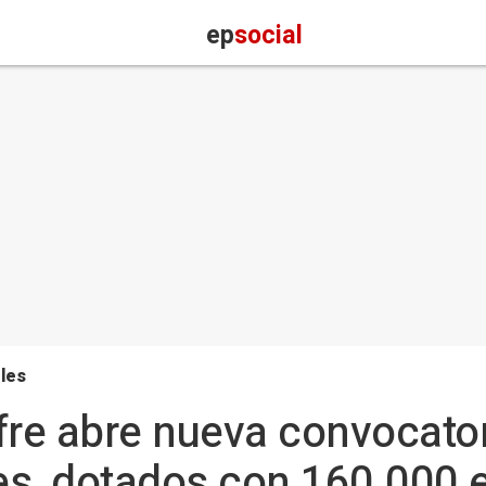
ep
social
les
re abre nueva convocator
es, dotados con 160.000 