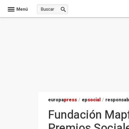
Menú
europa
press
/
ep
social
/
responsab
Fundación Mapf
Premios Social