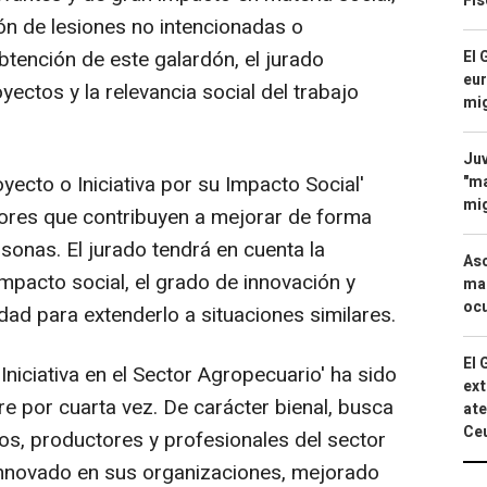
Fis
ión de lesiones no intencionadas o
btención de este galardón, el jurado
El 
eur
oyectos y la relevancia social del trabajo
mi
Juv
yecto o Iniciativa por su Impacto Social'
"ma
mig
ores que contribuyen a mejorar de forma
sonas. El jurado tendrá en cuenta la
Asc
 impacto social, el grado de innovación y
mac
ocu
dad para extenderlo a situaciones similares.
El 
 Iniciativa en el Sector Agropecuario' ha sido
ext
 por cuarta vez. De carácter bienal, busca
ate
Ce
os, productores y profesionales del sector
innovado en sus organizaciones, mejorado