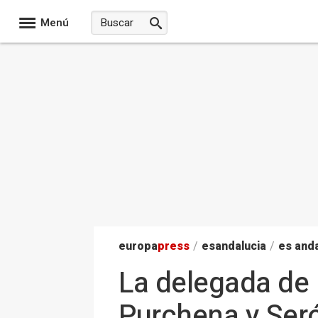
Menú
europa
press
/
esandalucia
/
es anda
La delegada de 
Purchena y Seró