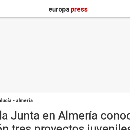
europa
press
lucía - almería
la Junta en Almería cono
n tres proyectos juvenil