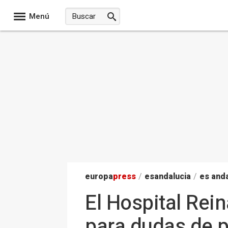
Menú
europa
press
/
esandalucia
/
es anda
El Hospital Rein
para dudas de p