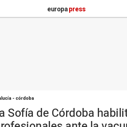
europa
press
lucía - córdoba
a Sofía de Córdoba habili
rofesionales ante la vac