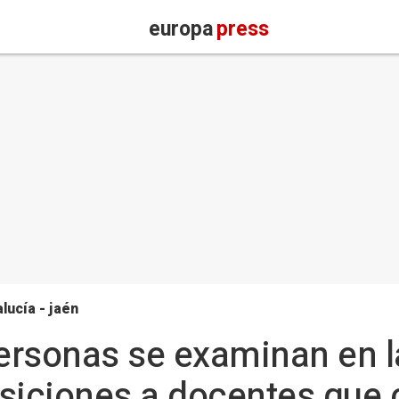
europa
press
lucía - jaén
rsonas se examinan en la
osiciones a docentes que