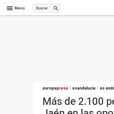
Menú
europa
press
/
esandalucia
/
es anda
Más de 2.100 pe
Jaén en las op