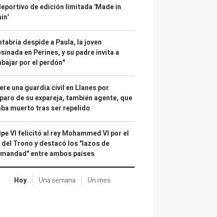
deportivo de edición limitada 'Made in
in'
tabria despide a Paula, la joven
sinada en Perines, y su padre invita a
abajar por el perdón"
re una guardia civil en Llanes por
paro de su expareja, también agente, que
ba muerto tras ser repelido
ipe VI felicitó al rey Mohammed VI por el
 del Trono y destacó los "lazos de
rmandad" entre ambos países
Hoy
Una semana
Un mes