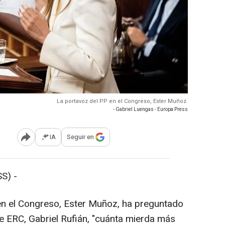
La portavoz del PP en el Congreso, Ester Muñoz.
- Gabriel Luengas - Europa Press
IA
Seguir en
Abrir opciones para compartir
S) -
en el Congreso, Ester Muñoz, ha preguntado
 ERC, Gabriel Rufián, "cuánta mierda más