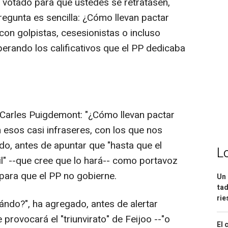
 votado para que ustedes se retratasen,
regunta es sencilla: ¿Cómo llevan pactar
on golpistas, cesesionistas o incluso
uperando los calificativos que el PP dedicaba
 Carles Puigdemont: "¿Cómo llevan pactar
 esos casi infraseres, con los que nos
rido, antes de apuntar que "hasta que el
L
il" --que cree que lo hará-- como portavoz
 para que el PP no gobierne.
Un 
tad
ri
ndo?", ha agregado, antes de alertar
 provocará el "triunvirato" de Feijoo --"o
El 