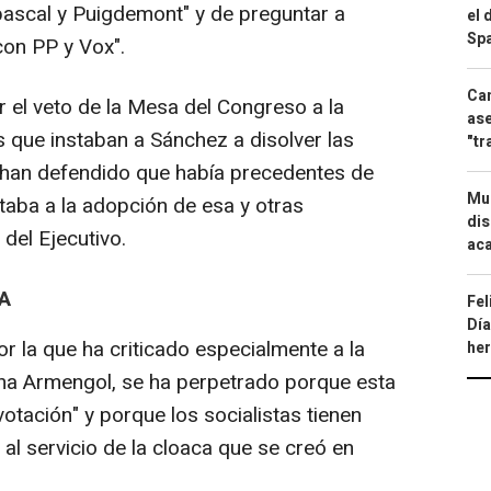
bascal y Puigdemont" y de preguntar a
el 
Spa
con PP y Vox".
Can
r el veto de la Mesa del Congreso a la
ase
s que instaban a Sánchez a disolver las
"tr
y han defendido que había precedentes de
Mue
taba a la adopción de esa y otras
dis
 del Ejecutivo.
aca
A
Fel
Día
r la que ha criticado especialmente a la
he
ina Armengol, se ha perpetrado porque esta
votación" y porque los socialistas tienen
al servicio de la cloaca que se creó en