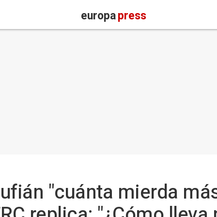
europa
press
ufián "cuánta mierda más 
ERC replica: "¿Cómo lleva