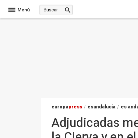
Menú
europa
press
/
esandalucia
/
es anda
Adjudicadas mej
la Cierva y en 