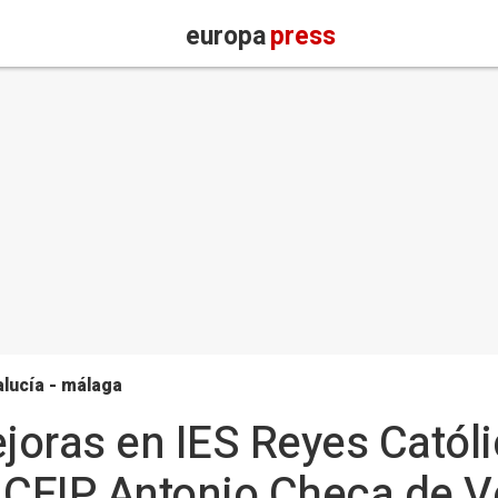
europa
press
lucía - málaga
oras en IES Reyes Católi
el CEIP Antonio Checa de 