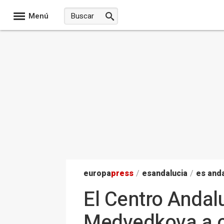
Menú
europa
press
/
esandalucia
/
es anda
El Centro Andalu
Medvedkova a co