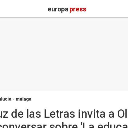
europa
press
lucía - málaga
z de las Letras invita a O
nversar sobre 'La educac