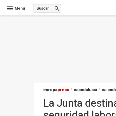
Menú
europa
press
/
esandalucia
/
es anda
La Junta destin
seguridad labo