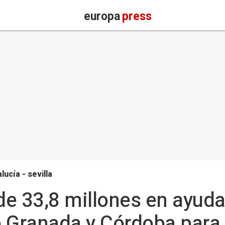
europa
press
lucía - sevilla
e 33,8 millones en ayuda
 Granada y Córdoba para 