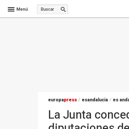
Menú
europa
press
/
esandalucia
/
es anda
La Junta conced
diputaciones de