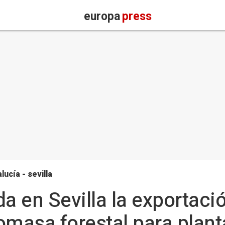
europa
press
lucía - sevilla
da en Sevilla la exportaci
omasa forestal para plant