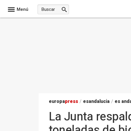
Menú
europa
press
/
esandalucia
/
es anda
La Junta respal
toneladas de bi