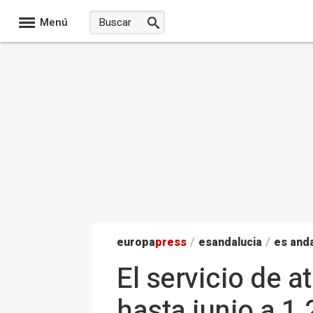
Menú
europa
press
/
esandalucia
/
es anda
El servicio de a
hasta junio a 1