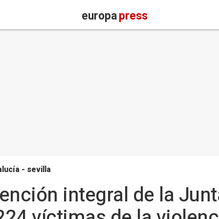
europa
press
lucía - sevilla
tención integral de la Jun
.224 víctimas de la violen