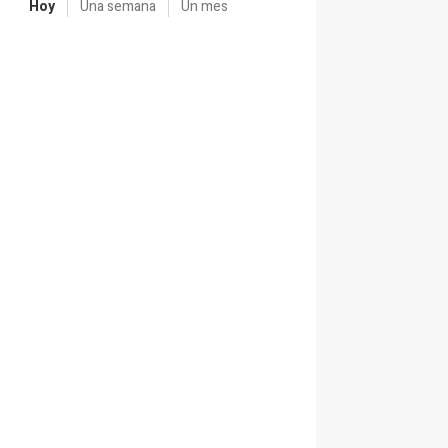
Hoy
Una semana
Un mes