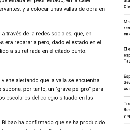
que estaba en peor estado, en la calle
ata
Ole
ervantes, y a colocar unas vallas de obra en
Mar
res
a través de la redes sociales, que, en
en 
os era repararla pero, dado el estado en el
El 
do a su retirada en el citado punto.
esp
Ta
Esp
viene alertando que la valla se encuentra
Sev
e supone, por tanto, un "grave peligro" para
con
os escolares del colegio situado en las
Tre
Ber
y 
e Bilbao ha confirmado que se ha producido