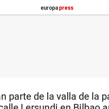
europa
press
 parte de la valla de la p
alle Lersundi en Bilbao a