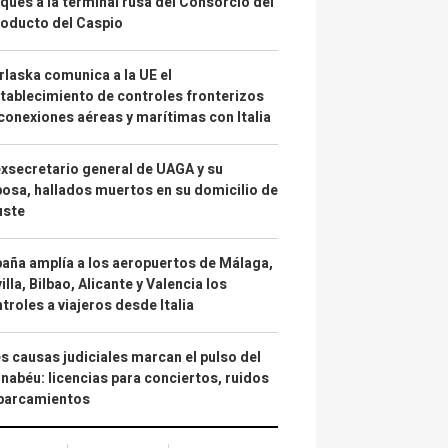
ques a la terminal rusa del Consorcio del
oducto del Caspio
laska comunica a la UE el
tablecimiento de controles fronterizos
conexiones aéreas y marítimas con Italia
exsecretario general de UAGA y su
osa, hallados muertos en su domicilio de
uste
aña amplía a los aeropuertos de Málaga,
illa, Bilbao, Alicante y Valencia los
troles a viajeros desde Italia
s causas judiciales marcan el pulso del
nabéu: licencias para conciertos, ruidos
aparcamientos