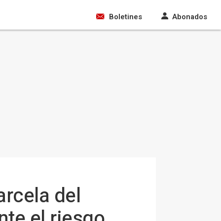
Boletines
Abonados
arcela del
nte el riesgo