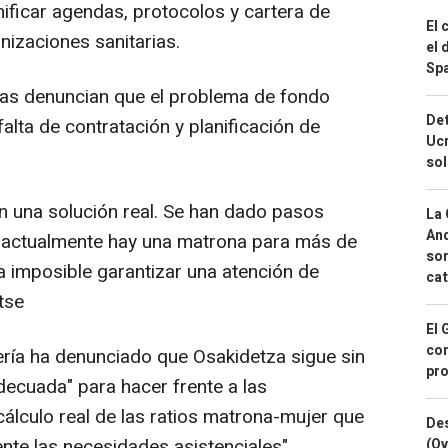
ificar agendas, protocolos y cartera de
El 
anizaciones sanitarias.
el 
Spa
nas denuncian que el problema de fondo
Det
 falta de contratación y planificación de
Ucr
so
 una solución real. Se han dado pasos
La 
And
o actualmente hay una matrona para más de
sor
a imposible garantizar una atención de
cat
tse
El 
con
ría ha denunciado que Osakidetza sigue sin
pro
decuada" para hacer frente a las
 cálculo real de las ratios matrona-mujer que
Des
te las necesidades asistenciales".
(Ov