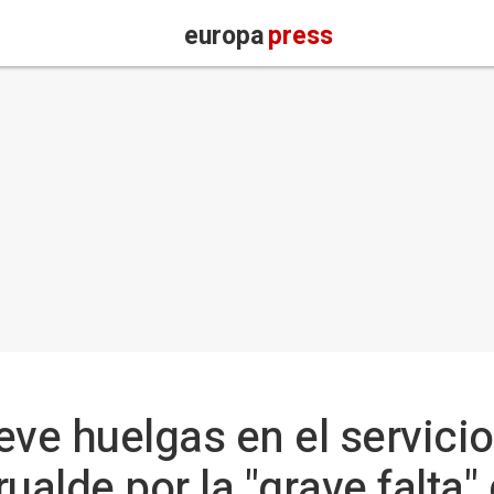
europa
press
ve huelgas en el servici
ualde por la "grave falta"