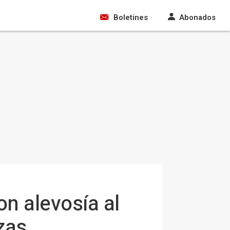
Boletines
Abonados
on alevosía al
zas