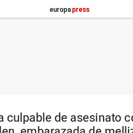
europa
press
a culpable de asesinato c
len, embarazada de melli