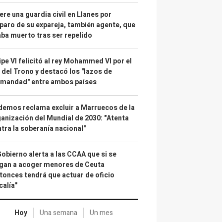
re una guardia civil en Llanes por
paro de su expareja, también agente, que
ba muerto tras ser repelido
ipe VI felicitó al rey Mohammed VI por el
 del Trono y destacó los "lazos de
rmandad" entre ambos países
emos reclama excluir a Marruecos de la
anización del Mundial de 2030: "Atenta
tra la soberanía nacional"
Gobierno alerta a las CCAA que si se
gan a acoger menores de Ceuta
tonces tendrá que actuar de oficio
calía"
Hoy
Una semana
Un mes