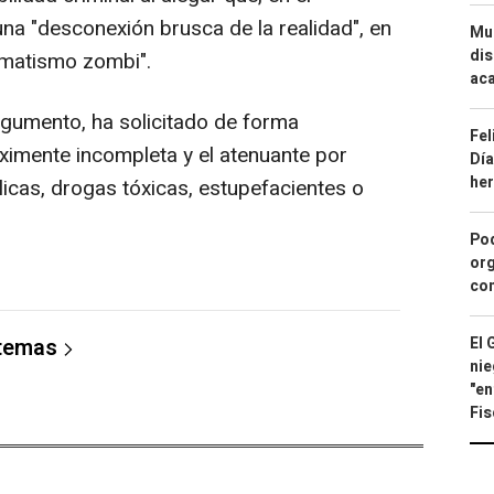
na "desconexión brusca de la realidad", en
Mue
dis
tomatismo zombi".
aca
gumento, ha solicitado de forma
Fel
 eximente incompleta y el atenuante por
Día
he
icas, drogas tóxicas, estupefacientes o
Pod
org
con
 temas
El 
nie
"en
Fis