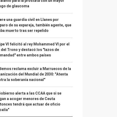
alafilo para la próstata con un mayor
esgo de glaucoma
re una guardia civil en Llanes por
paro de su expareja, también agente, que
ba muerto tras ser repelido
ipe VI felicitó al rey Mohammed VI por el
 del Trono y destacó los "lazos de
rmandad" entre ambos países
emos reclama excluir a Marruecos de la
anización del Mundial de 2030: "Atenta
tra la soberanía nacional"
Gobierno alerta a las CCAA que si se
gan a acoger menores de Ceuta
tonces tendrá que actuar de oficio
calía"