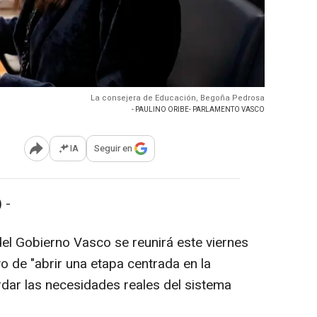
La consejera de Educación, Begoña Pedrosa
- PAULINO ORIBE- PARLAMENTO VASCO
IA
Seguir en
Abrir opciones para compartir
 -
el Gobierno Vasco se reunirá este viernes
vo de "abrir una etapa centrada en la
dar las necesidades reales del sistema