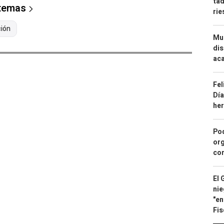
tad
 temas
ri
ión
Mue
dis
aca
Fel
Día
he
Pod
org
con
El 
nie
"en
Fis