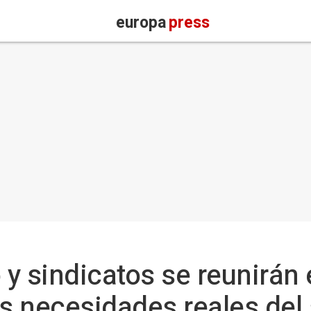
europa
press
y sindicatos se reunirán 
as necesidades reales del