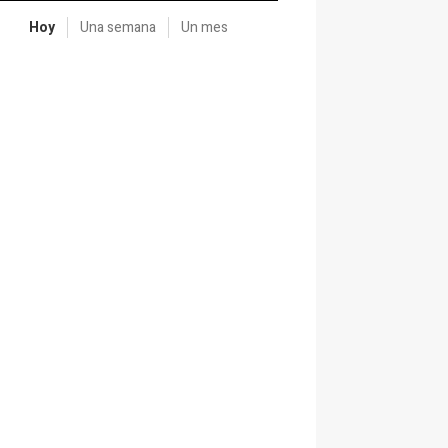
Hoy
Una semana
Un mes