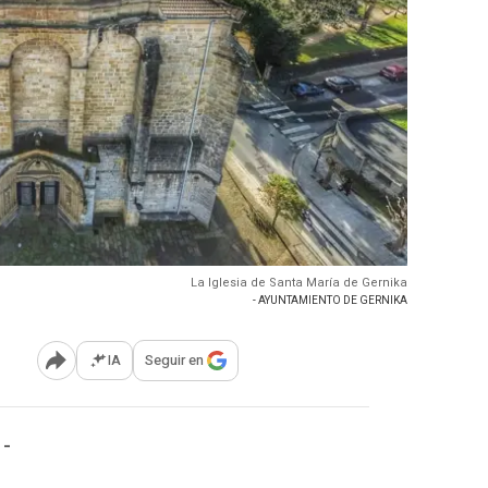
La Iglesia de Santa María de Gernika
- AYUNTAMIENTO DE GERNIKA
IA
Seguir en
Abrir opciones para compartir
 -