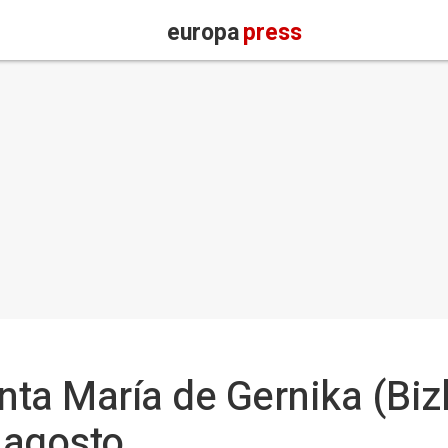
europa
press
anta María de Gernika (Biz
y agosto