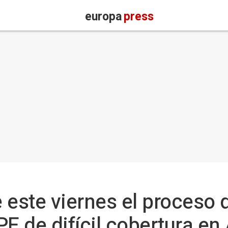
europa
press
 este viernes el proceso 
PE de difícil cobertura en