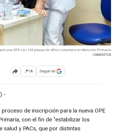
ará una OPE con 143 plazas de difícil cobertura en Atención Primaria
- OSAKIDETZA
IA
Seguir en
Abrir opciones para compartir
) -
l proceso de inscripción para la nueva OPE
rimaria, con el fin de "estabilizar los
 salud y PACs, que por distintas