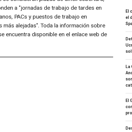
onden a "jornadas de trabajo de tardes en
El 
anos, PACs y puestos de trabajo en
el 
Spa
es más alejadas". Toda la información sobre
se encuentra disponible en el enlace web de
Det
Ucr
so
La 
And
sor
cat
El 
con
pro
Des