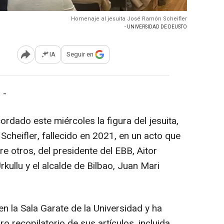
Homenaje al jesuita José Ramón Scheifler
- UNIVERSIDAD DE DEUSTO
IA
Seguir en
Abrir opciones para compartir
 -
rdado este miércoles la figura del jesuita,
cheifler, fallecido en 2021, en un acto que
re otros, del presidente del EBB, Aitor
rkullu y el alcalde de Bilbao, Juan Mari
n la Sala Garate de la Universidad y ha
ro recopilatorio de sus artículos, incluida