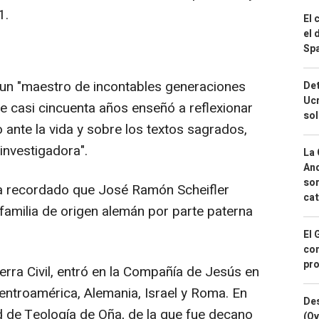
1.
El 
el 
Spa
 un "maestro de incontables generaciones
Det
Ucr
e casi cincuenta años enseñó a reflexionar
so
 ante la vida y sobre los textos sagrados,
investigadora".
La 
And
sor
ha recordado que José Ramón Scheifler
cat
familia de origen alemán por parte paterna
El 
con
pro
Guerra Civil, entró en la Compañía de Jesús en
ntroamérica, Alemania, Israel y Roma. En
Des
d de Teología de Oña, de la que fue decano
(Ov