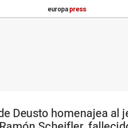
europa
press
de Deusto homenajea al je
Ramón Scheifler, falleci