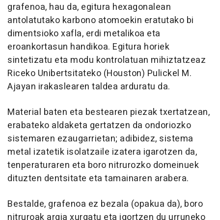
grafenoa, hau da, egitura hexagonalean
antolatutako karbono atomoekin eratutako bi
dimentsioko xafla, erdi metalikoa eta
eroankortasun handikoa. Egitura horiek
sintetizatu eta modu kontrolatuan mihiztatzeaz
Riceko Unibertsitateko (Houston) Pulickel M.
Ajayan irakaslearen taldea arduratu da.
Material baten eta bestearen piezak txertatzean,
erabateko aldaketa gertatzen da ondoriozko
sistemaren ezaugarrietan; adibidez, sistema
metal izatetik isolatzaile izatera igarotzen da,
tenperaturaren eta boro nitrurozko domeinuek
dituzten dentsitate eta tamainaren arabera.
Bestalde, grafenoa ez bezala (opakua da), boro
nitruroak argia xurgatu eta igortzen du urruneko