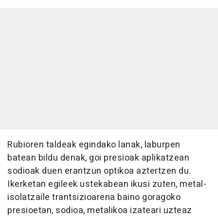
Rubioren taldeak egindako lanak, laburpen
batean bildu denak, goi presioak aplikatzean
sodioak duen erantzun optikoa aztertzen du.
Ikerketan egileek ustekabean ikusi zuten, metal-
isolatzaile trantsizioarena baino goragoko
presioetan, sodioa, metalikoa izateari uzteaz