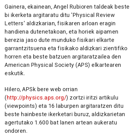
Gainera, ekainean, Angel Rubioren taldeak beste
bi ikerketa argitaratu ditu 'Physical Review
Letters' aldizkarian, fisikaren arloan eragin
handiena dutenetakoan, eta horiek aipamen
berezia jaso dute munduko fisikari elkarte
garrantzitsuena eta fisikako aldizkari zientifiko
horren eta beste batzuen argitaratzailea den
American Physical Society (APS) elkartearen
eskutik.
Hilero, APSk bere web orrian
(
http://physics.aps.org/
) zortzi iritzi artikulu
(viewpoints) eta 16 laburpen argitaratzen ditu
beste hainbeste ikerketari buruz, aldizkarietan
agertutako 1.600 bat lanen artean aukeratu
ondoren.