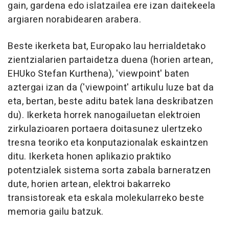
gain, gardena edo islatzailea ere izan daitekeela
argiaren norabidearen arabera.
Beste ikerketa bat, Europako lau herrialdetako
zientzialarien partaidetza duena (horien artean,
EHUko Stefan Kurthena), 'viewpoint' baten
aztergai izan da ('viewpoint' artikulu luze bat da
eta, bertan, beste aditu batek lana deskribatzen
du). Ikerketa horrek nanogailuetan elektroien
zirkulazioaren portaera doitasunez ulertzeko
tresna teoriko eta konputazionalak eskaintzen
ditu. Ikerketa honen aplikazio praktiko
potentzialek sistema sorta zabala barneratzen
dute, horien artean, elektroi bakarreko
transistoreak eta eskala molekularreko beste
memoria gailu batzuk.