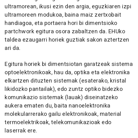
ultramorean, ikusi ezin den argia, eguzkiaren izpi
ultramoreen modukoa, baina maiz zertxobait
handiagoa, eta portaera hori bi dimentsioko
partchwork egitura osora zabaltzen da. EHUko
taldea ezaugarri horiek guztiak sakon aztertzen
ari da.
Egitura horiek bi dimentsiotan garatzeak sistema
optoelektronikoak, hau da, optika eta elektronika
elkartzen dituzten sistemak (esaterako, kristal
likidozko pantailak), edo zuntz optiko bidezko
komunikazio sistemak (lauak) diseinatzeko
aukera ematen du, baita nanoelektronika
molekularrerako gailu elektronikoak, material
termoelektrikoak, telekomunikazioak edo
laserrak ere.