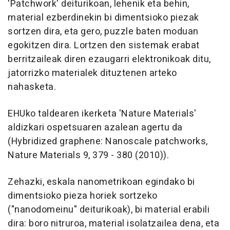
'Patchwork' deiturikoan, lehenik eta behin,
material ezberdinekin bi dimentsioko piezak
sortzen dira, eta gero, puzzle baten moduan
egokitzen dira. Lortzen den sistemak erabat
berritzaileak diren ezaugarri elektronikoak ditu,
jatorrizko materialek dituztenen arteko
nahasketa.
EHUko taldearen ikerketa 'Nature Materials'
aldizkari ospetsuaren azalean agertu da
(Hybridized graphene: Nanoscale patchworks,
Nature Materials 9, 379 - 380 (2010)).
Zehazki, eskala nanometrikoan egindako bi
dimentsioko pieza horiek sortzeko
("nanodomeinu" deiturikoak), bi material erabili
dira: boro nitruroa, material isolatzailea dena, eta