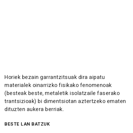
Horiek bezain garrantzitsuak dira aipatu
materialek oinarrizko fisikako fenomenoak
(besteak beste, metaletik isolatzaile faserako
trantsizioak) bi dimentsiotan aztertzeko ematen
dituzten aukera berriak.
BESTE LAN BATZUK