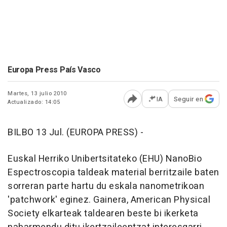
Europa Press País Vasco
Martes, 13 julio 2010
IA
Seguir en
Actualizado: 14:05
Abrir opciones para comp
BILBO 13 Jul. (EUROPA PRESS) -
Euskal Herriko Unibertsitateko (EHU) NanoBio
Espectroscopia taldeak material berritzaile baten
sorreran parte hartu du eskala nanometrikoan
'patchwork' eginez. Gainera, American Physical
Society elkarteak taldearen beste bi ikerketa