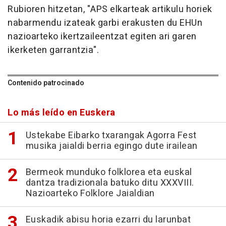
Rubioren hitzetan, "APS elkarteak artikulu horiek
nabarmendu izateak garbi erakusten du EHUn
nazioarteko ikertzaileentzat egiten ari garen
ikerketen garrantzia".
Contenido patrocinado
Lo más leído en Euskera
Ustekabe Eibarko txarangak Agorra Fest
musika jaialdi berria egingo dute irailean
Bermeok munduko folklorea eta euskal
dantza tradizionala batuko ditu XXXVIII.
Nazioarteko Folklore Jaialdian
Euskadik abisu horia ezarri du larunbat