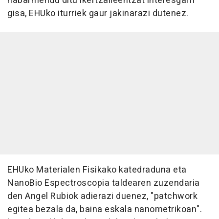
nabarmendu ditu ikertzaileentzat interesgarri
gisa, EHUko iturriek gaur jakinarazi dutenez.
EHUko Materialen Fisikako katedraduna eta
NanoBio Espectroscopia taldearen zuzendaria
den Angel Rubiok adierazi duenez, "patchwork
egitea bezala da, baina eskala nanometrikoan".