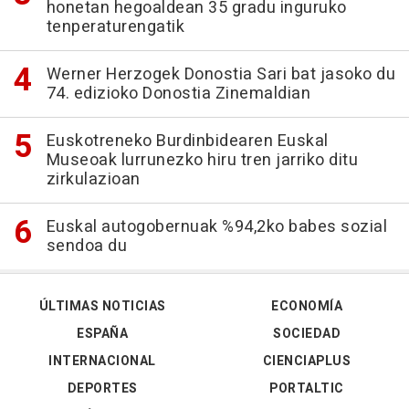
honetan hegoaldean 35 gradu inguruko
tenperaturengatik
Werner Herzogek Donostia Sari bat jasoko du
74. edizioko Donostia Zinemaldian
Euskotreneko Burdinbidearen Euskal
Museoak lurrunezko hiru tren jarriko ditu
zirkulazioan
Euskal autogobernuak %94,2ko babes sozial
sendoa du
ÚLTIMAS NOTICIAS
ECONOMÍA
ESPAÑA
SOCIEDAD
INTERNACIONAL
CIENCIAPLUS
DEPORTES
PORTALTIC