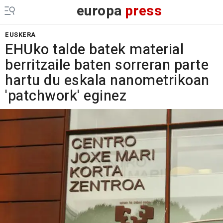
europa
press
EUSKERA
EHUko talde batek material
berritzaile baten sorreran parte
hartu du eskala nanometrikoan
'patchwork' eginez