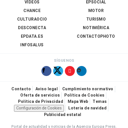
VÍDEOS
EPSOCIAL
CHANCE
MOTOR
CULTURAOCIO
TURISMO
DESCONECTA
NOTIMÉRICA
EPDATA.ES
CONTACTOPHOTO
INFOSALUS
SÍGUENOS
Contacto
Aviso legal
Cumplimiento normativo
Oferta de servicios
Política de Cookies
Política de Privacidad
Mapa Web
Temas
Configuración de Cookies
Loteria de navidad
Publicidad estatal
Portal de actualidad y noticias de la Agencia Europa Press.