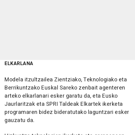
ELKARLANA
Modela itzultzailea Zientziako, Teknologiako eta
Berrikuntzako Euskal Sareko zenbait agenteren
arteko elkarlanari esker garatu da, eta Eusko
Jaurlaritzak eta SPRI Taldeak Elkartek ikerketa
programaren bidez bideratutako laguntzari esker
gauzatu da.