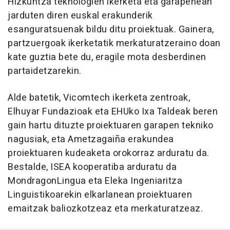
Hizkuntza teknologien ikerketa eta garapenean
jarduten diren euskal erakunderik
esanguratsuenak bildu ditu proiektuak. Gainera,
partzuergoak ikerketatik merkaturatzeraino doan
kate guztia bete du, eragile mota desberdinen
partaidetzarekin.
Alde batetik, Vicomtech ikerketa zentroak,
Elhuyar Fundazioak eta EHUko Ixa Taldeak beren
gain hartu dituzte proiektuaren garapen tekniko
nagusiak, eta Ametzagaiña erakundea
proiektuaren kudeaketa orokorraz arduratu da.
Bestalde, ISEA kooperatiba arduratu da
MondragonLingua eta Eleka Ingeniaritza
Linguistikoarekin elkarlanean proiektuaren
emaitzak baliozkotzeaz eta merkaturatzeaz.