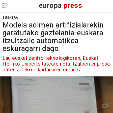
europa
press
EUSKERA
Modela adimen artifizialarekin
garatutako gaztelania-euskara
itzultzaile automatikoa
eskuragarri dago
Lau euskal zentro teknologikoren, Euskal
Herriko Unibertsitatearen eta itzulpen enpresa
baten arteko elkarlanaren emaitza