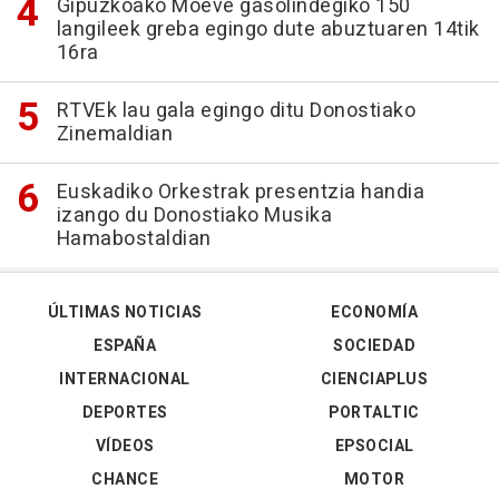
Gipuzkoako Moeve gasolindegiko 150
langileek greba egingo dute abuztuaren 14tik
16ra
RTVEk lau gala egingo ditu Donostiako
Zinemaldian
Euskadiko Orkestrak presentzia handia
izango du Donostiako Musika
Hamabostaldian
ÚLTIMAS NOTICIAS
ECONOMÍA
ESPAÑA
SOCIEDAD
INTERNACIONAL
CIENCIAPLUS
DEPORTES
PORTALTIC
VÍDEOS
EPSOCIAL
CHANCE
MOTOR