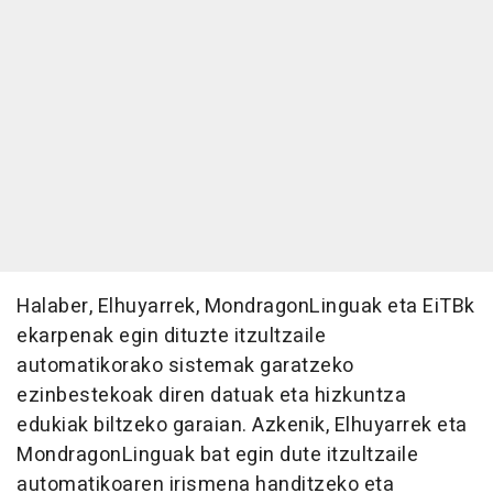
Halaber, Elhuyarrek, MondragonLinguak eta EiTBk
ekarpenak egin dituzte itzultzaile
automatikorako sistemak garatzeko
ezinbestekoak diren datuak eta hizkuntza
edukiak biltzeko garaian. Azkenik, Elhuyarrek eta
MondragonLinguak bat egin dute itzultzaile
automatikoaren irismena handitzeko eta