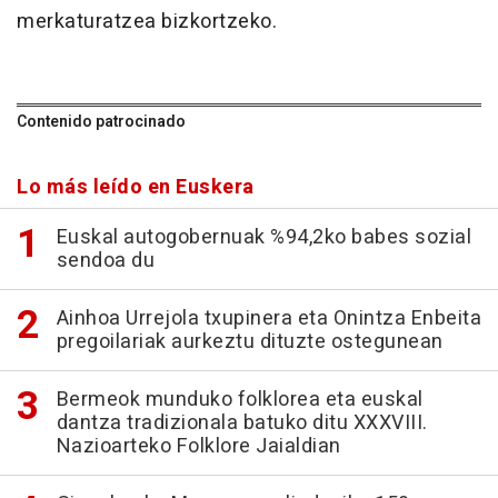
merkaturatzea bizkortzeko.
Contenido patrocinado
Lo más leído en Euskera
Euskal autogobernuak %94,2ko babes sozial
sendoa du
Ainhoa Urrejola txupinera eta Onintza Enbeita
pregoilariak aurkeztu dituzte ostegunean
Bermeok munduko folklorea eta euskal
dantza tradizionala batuko ditu XXXVIII.
Nazioarteko Folklore Jaialdian