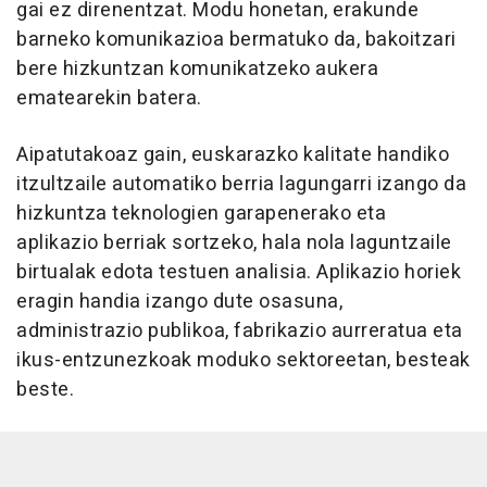
gai ez direnentzat. Modu honetan, erakunde
barneko komunikazioa bermatuko da, bakoitzari
bere hizkuntzan komunikatzeko aukera
ematearekin batera.
Aipatutakoaz gain, euskarazko kalitate handiko
itzultzaile automatiko berria lagungarri izango da
hizkuntza teknologien garapenerako eta
aplikazio berriak sortzeko, hala nola laguntzaile
birtualak edota testuen analisia. Aplikazio horiek
eragin handia izango dute osasuna,
administrazio publikoa, fabrikazio aurreratua eta
ikus-entzunezkoak moduko sektoreetan, besteak
beste.