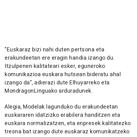
"Euskaraz bizi nahi duten pertsona eta
erakundeetan ere eragin handia izango du.
Itzulpenen kalitateari esker, eguneroko
komunikazioa euskara hutsean bideratu ahal
izango da", adierazi dute Elhuyarreko eta
MondragonLinguako arduradunek.
Alegia, Modelak lagunduko du erakundeetan
euskararen idatzizko erabilera handitzen eta
euskara normalizatzen, eta enpresek kalitatezko
tresna bat izango dute euskaraz komunikatzeko