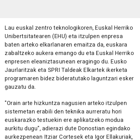
Lau euskal zentro teknologikoren, Euskal Herriko
Unibertsitatearen (EHU) eta itzulpen enpresa
baten arteko elkarlanaren emaitza da, euskara
zabaltzeko aukera emango du eta Euskal Herriko
enpresen eleaniztasunean eragingo du. Eusko
Jaurlaritzak eta SPRI Taldeak Elkartek ikerketa
programaren bidez bideratutako laguntzari esker
gauzatu da.
"Orain arte hizkuntza nagusien arteko itzulpen
sistemetan erabili den teknika aurreratu hori
euskarazko testuekin ere aplikatzeko modua
aurkitu dugu", adierazi dute Donostian egindako
aurkezpenean Itziar Cortesek eta Igor Ellakuriak,