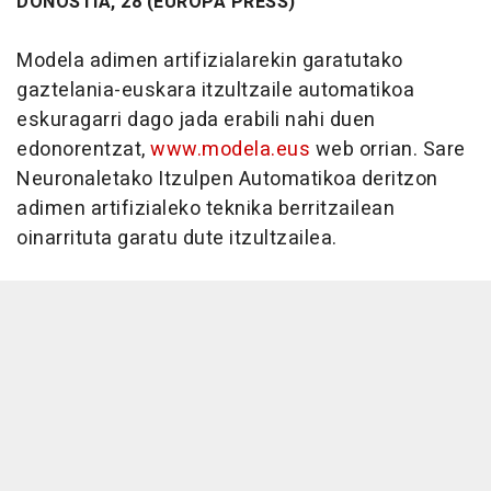
DONOSTIA, 28 (EUROPA PRESS)
Modela adimen artifizialarekin garatutako
gaztelania-euskara itzultzaile automatikoa
eskuragarri dago jada erabili nahi duen
edonorentzat,
www.modela.eus
web orrian. Sare
Neuronaletako Itzulpen Automatikoa deritzon
adimen artifizialeko teknika berritzailean
oinarrituta garatu dute itzultzailea.