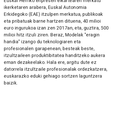
Euskal Herriko enpresen elkartearen merkatu
ikerketaren arabera, Euskal Autonomia
Erkidegoko (EAE) itzulpen merkatua, publikoak
eta pribatuak barne hartzen dituena, 40 milioi
euro ingurukoa izan zen 2017an, eta, guztira, 500
milioi hitz itzuli ziren. Beraz, Modelak "eragin
handia" izango du teknologiaren eta
profesionalen garapenean, besteak beste,
itzultzaileen produktibitatea handitzeko aukera
eman dezakeelako. Hala ere, argitu dute ez
datorrela itzultzaile profesionalak ordezkatzera,
euskarazko eduki gehiago sortzen laguntzera
baizik.