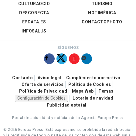
CULTURAOCIO
TURISMO
DESCONECTA
NOTIMÉRICA
EPDATA.ES
CONTACTOPHOTO
INFOSALUS
SÍGUENOS
Contacto
Aviso legal
Cumplimiento normativo
Oferta de servicios
Política de Cookies
Política de Privacidad
Mapa Web
Temas
Configuración de Cookies
Loteria de navidad
Publicidad estatal
Portal de actualidad y noticias de la Agencia Europa Press.
© 2026 Europa Press.
Está expresamente prohibida la redistribución
y la redifusión de todo o parte de los contenidos de esta web sin su