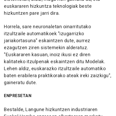
euskararen hizkuntza teknologiak beste
hizkuntzen pare jarri dira.
Horrela, sare neuronaletan oinarritutako
itzultzaile automatikoek "izugarrizko
jariakortasuna" eskaintzen dute, aurrez
ezagutzen ziren sistemekin alderatuz.
"Euskararen kasuan, inoiz ikusi ez diren
kalitateko itzulpenak eskaintzen ditu Modelak.
Lehen aldiz, euskarazko itzultzaile automatiko
baten erabilera praktikorako ateak ireki zaizkigu",
gaineratu dute.
ENPRESETAN
Bestalde, Langune hizkuntzen industriaren