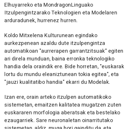
Elhuyarreko eta MondragonLinguako
Itzulpengintzarako Teknologien eta Modelaren
arduradunek, hurrenez hurren.
Koldo Mitxelena Kulturunean egindako
aurkezpenean azaldu dute itzulpengintza
automatikoan "aurrerapen garrantzitsuak" egiten
ari direla munduan, baina erronka teknologiko
handia dela oraindik ere. Bide horretan, "euskarak
lortu du mundu eleaniztunean tokia egitea", eta
"jauzi kualitatibo handia" ekarri du Modelak.
Izan ere, orain arteko itzulpen automatikoko
sistemetan, emaitzen kalitatea mugatzen zuten
euskararen morfologia aberatsak eta bestelako
ezaugarriek. Sare neuronaletan oinarritutako
sistemetan, aldiz, muga hori gainditu da, eta