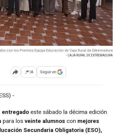
dos con los Premios Espiga Educación de Caja Rural de Extremadura
- CAJA RURAL DE EXTREMADURA
IA
Seguir en
Abrir opciones para compartir
SS) -
a
entregado
este sábado la décima edición
n
para los
veinte alumnos
con
mejores
ucación Secundaria Obligatoria (ESO),