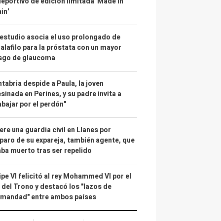
deportivo de edición limitada 'Made in
in'
estudio asocia el uso prolongado de
alafilo para la próstata con un mayor
esgo de glaucoma
tabria despide a Paula, la joven
sinada en Perines, y su padre invita a
abajar por el perdón"
re una guardia civil en Llanes por
paro de su expareja, también agente, que
ba muerto tras ser repelido
ipe VI felicitó al rey Mohammed VI por el
 del Trono y destacó los "lazos de
rmandad" entre ambos países