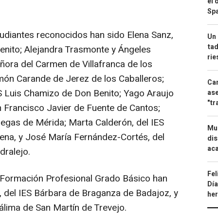
el 
Spa
udiantes reconocidos han sido Elena Sanz,
Un 
tad
enito; Alejandra Trasmonte y Ángeles
ri
ñora del Carmen de Villafranca de los
món Carande de Jerez de los Caballeros;
Can
S Luis Chamizo de Don Benito; Yago Araujo
ase
"tr
n Francisco Javier de Fuente de Cantos;
regas de Mérida; Marta Calderón, del IES
Mue
rena, y José María Fernández-Cortés, del
dis
aca
dralejo.
Fel
Formación Profesional Grado Básico han
Día
, del IES Bárbara de Braganza de Badajoz, y
he
álima de San Martín de Trevejo.