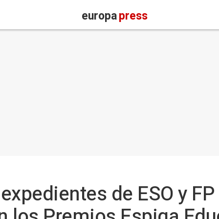
europa
press
 expedientes de ESO y FP
n los Premios Espiga Edu