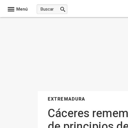
Menú
EXTREMADURA
Cáceres rememo
de principios d