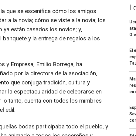
L
 la que se escenifica cómo los amigos
r a la novia; cómo se viste a la novia; los
Ucr
ata
do ya están casados los novios; y,
Ole
 banquete y la entrega de regalos a los
El 
esp
Ta
s y Empresa, Emilio Borrega, ha
do por la directora de la asociación,
Mar
ento que conjuga tradición, cultura y
res
mar la espectacularidad de celebrarse en
en 
 lo tanto, cuenta con todos los mimbres
Esp
l edil.
Sev
con
uellas bodas participaba todo el pueblo, y
o, ha animado a todos los cacereños y