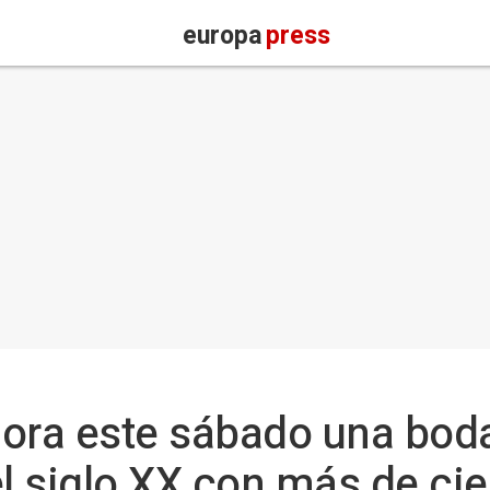
europa
press
ra este sábado una bod
el siglo XX con más de ci