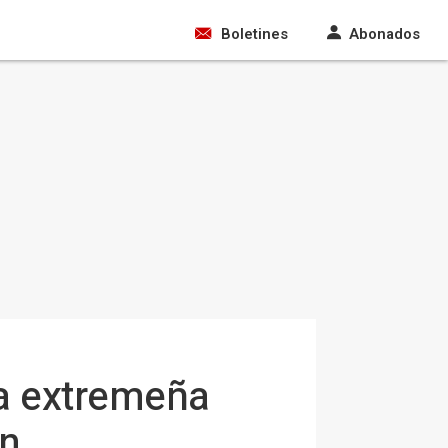
Boletines
Abonados
a extremeña
en