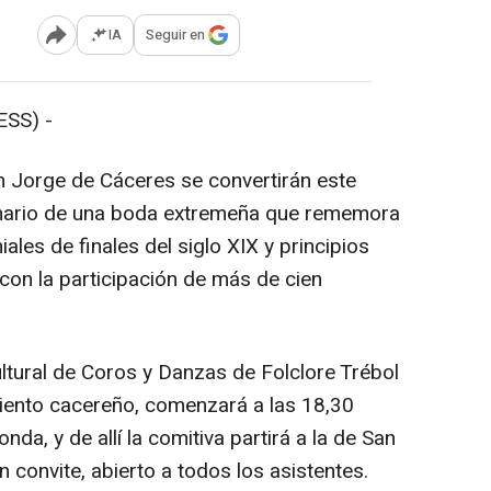
IA
Seguir en
Abrir opciones para compartir
SS) -
n Jorge de Cáceres se convertirán este
enario de una boda extremeña que rememora
les de finales del siglo XIX y principios
 con la participación de más de cien
ltural de Coros y Danzas de Folclore Trébol
iento cacereño, comenzará a las 18,30
nda, y de allí la comitiva partirá a la de San
n convite, abierto a todos los asistentes.