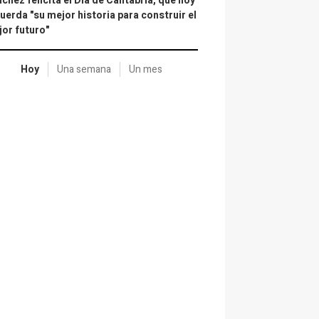
chez felicita el Día de Cantabria, que hoy
uerda "su mejor historia para construir el
or futuro"
Hoy
Una semana
Un mes