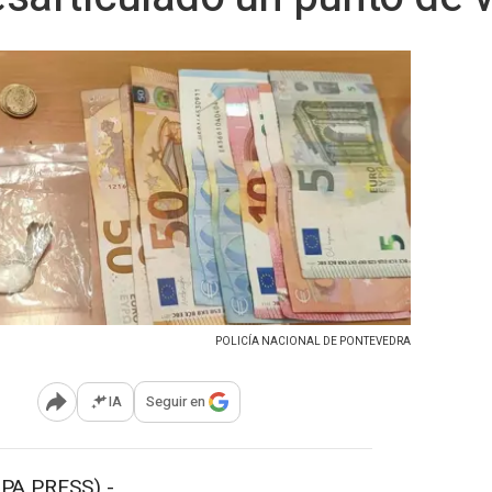
POLICÍA NACIONAL DE PONTEVEDRA
IA
Seguir en
Abrir opciones para compartir
A PRESS) -