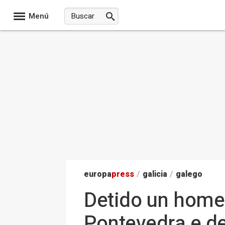
Menú
europa
press
/
galicia
/
galego
Detido un home 
Pontevedra e de