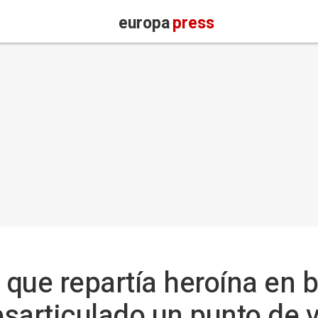
europa
press
que repartía heroína en b
sarticulado un punto de 