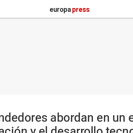
europa
press
dedores abordan en un e
ación y el desarrollo tecn