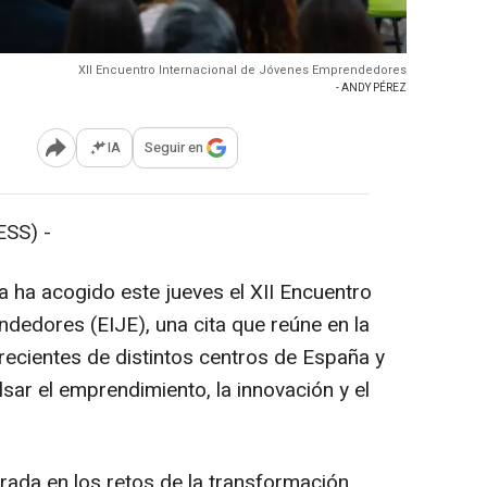
XII Encuentro Internacional de Jóvenes Emprendedores
- ANDY PÉREZ
IA
Seguir en
Abrir opciones para compartir
SS) -
a ha acogido este jueves el XII Encuentro
dedores (EIJE), una cita que reúne en la
 recientes de distintos centros de España y
lsar el emprendimiento, la innovación y el
rada en los retos de la transformación