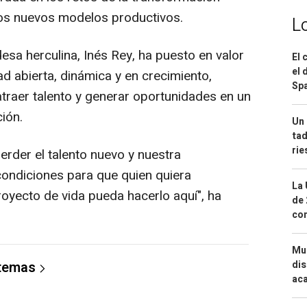
l y los nuevos modelos productivos.
L
desa herculina, Inés Rey, ha puesto en valor
El 
el 
d abierta, dinámica y en crecimiento,
Spa
raer talento y generar oportunidades en un
ión.
Un 
tad
ri
erder el talento nuevo y nuestra
condiciones para que quien quiera
La 
royecto de vida pueda hacerlo aquí", ha
de 
com
Mue
dis
 temas
aca