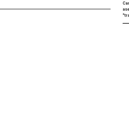
Can
ase
"tr