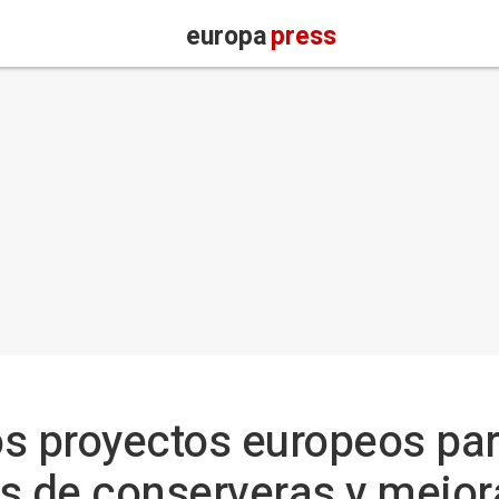
europa
press
os proyectos europeos par
s de conserveras y mejora