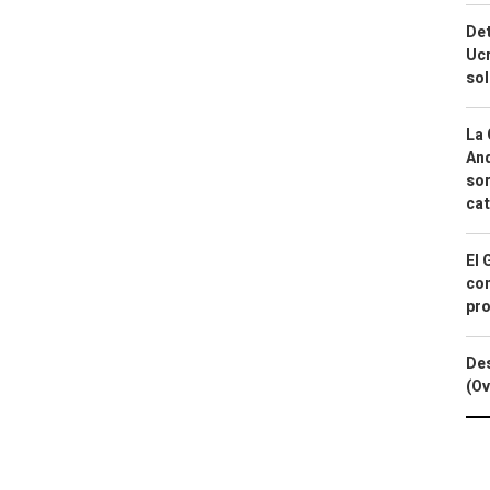
Det
Ucr
so
La 
And
sor
cat
El 
con
pro
Des
(Ov