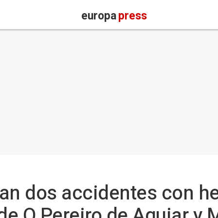
europa
press
an dos accidentes con he
de O Pereiro de Aguiar y 