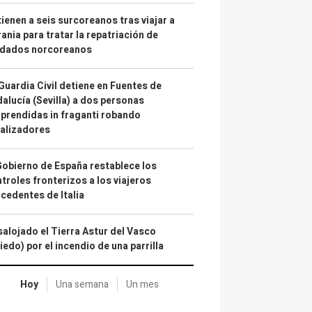
ienen a seis surcoreanos tras viajar a
ania para tratar la repatriación de
ldados norcoreanos
Guardia Civil detiene en Fuentes de
alucía (Sevilla) a dos personas
prendidas in fraganti robando
alizadores
Gobierno de España restablece los
troles fronterizos a los viajeros
cedentes de Italia
alojado el Tierra Astur del Vasco
iedo) por el incendio de una parrilla
Hoy
Una semana
Un mes