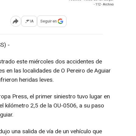
- 112 - Archivo
IA
Seguir en
Abrir opciones para compartir
S) -
strado este miércoles dos accidentes de
es en las localidades de O Pereiro de Aguiar
rieron heridas leves.
pa Press, el primer siniestro tuvo lugar en
el kilómetro 2,5 de la OU-0506, a su paso
guiar.
ujo una salida de vía de un vehículo que