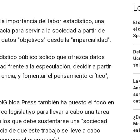
L
a importancia del labor estadístico, una
El 
el 
cia para servir a la sociedad a partir de
Spa
 datos "objetivos" desde la "imparcialidad".
Det
stico público sólido que ofrezca datos
Ucr
so
ad frente a la especulación, decidir a partir
arencia, y fomentar el pensamiento crítico",
La 
And
sor
cat
BNG Noa Press también ha puesto el foco en
co legislativo para llevar a cabo una tarea
¿Dó
re los que debe sustentarse una "sociedad
Map
ia de que este trabajo se lleve a cabo
en 
ses que el propio país".