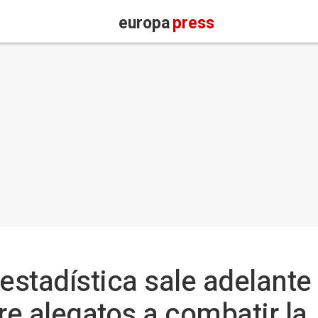
europa
press
estadística sale adelante
e alegatos a combatir la