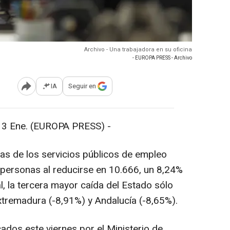
Archivo - Una trabajadora en su oficina
- EUROPA PRESS - Archivo
IA
Seguir en
Abrir opciones para compartir
Ene. (EUROPA PRESS) -
nas de los servicios públicos de empleo
personas al reducirse en 10.666, un 8,24%
, la tercera mayor caída del Estado sólo
xtremadura (-8,91%) y Andalucía (-8,65%).
ados este viernes por el Ministerio de