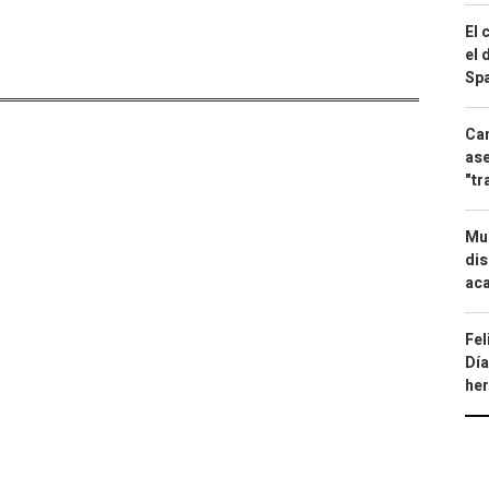
El 
el 
Spa
Can
ase
"tr
Mue
dis
aca
Fel
Día
he