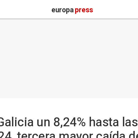
europa
press
 Galicia un 8,24% hasta la
4, tercera mayor caída d