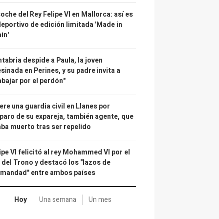
coche del Rey Felipe VI en Mallorca: así es
deportivo de edición limitada 'Made in
in'
tabria despide a Paula, la joven
sinada en Perines, y su padre invita a
abajar por el perdón"
re una guardia civil en Llanes por
paro de su expareja, también agente, que
ba muerto tras ser repelido
ipe VI felicitó al rey Mohammed VI por el
 del Trono y destacó los "lazos de
rmandad" entre ambos países
Hoy
Una semana
Un mes