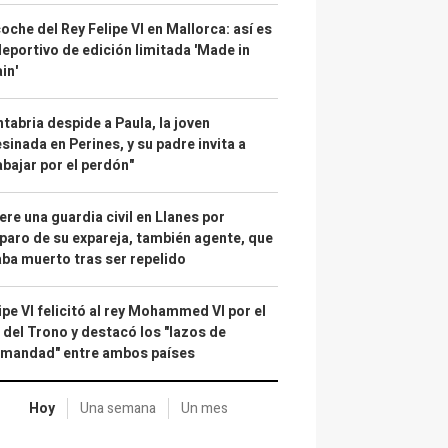
coche del Rey Felipe VI en Mallorca: así es
deportivo de edición limitada 'Made in
in'
tabria despide a Paula, la joven
sinada en Perines, y su padre invita a
abajar por el perdón"
re una guardia civil en Llanes por
paro de su expareja, también agente, que
ba muerto tras ser repelido
ipe VI felicitó al rey Mohammed VI por el
 del Trono y destacó los "lazos de
rmandad" entre ambos países
Hoy
Una semana
Un mes