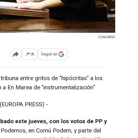
CONGRESO
IA
Seguir en
Abrir opciones para compartir
ibuna entre gritos de "hipócritas" a los
 a En Marea de "instrumentalización"
(EUROPA PRESS) -
bado este jueves, con los votos de PP y
, Podemos, en Comú Podem, y parte del