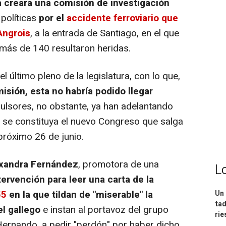
 creara una comisión de investigación
políticas
por el
accidente ferroviario que
Angrois
, a la entrada de Santiago, en el que
 más de 140 resultaron heridas.
 último pleno de la legislatura, con lo que,
isión, esta no habría podido llegar
pulsores, no obstante, ya han adelantando
o se constituya el nuevo Congreso que salga
próximo 26 de junio.
exandra Fernández
, promotora de una
L
ervención para leer una carta de la
55
en la que tildan de "miserable" la
Un 
tad
el gallego
e instan al portavoz del grupo
ri
Hernando, a pedir "perdón" por haber dicho