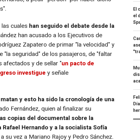
s".
El 
el 
Spa
e las cuales
han seguido el debate desde la
ández han acusado a los Ejecutivos de
Can
dríguez Zapatero de primar "la velocidad" y
ase
"tr
 "la seguridad" de los pasajeros, de "faltar
s afectados y de sellar "
un pacto de
Mue
ngreso investigue
y señale
dis
aca
Fel
 matan y esto ha sido la cronología de una
Día
ado Fernández, quien al finalizar su
he
as copias del documental sobre la
 Rafael Hernando y a la socialista Sofía
n a su vez a Mariano Rajoy y Pedro Sánchez.