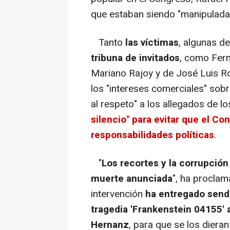
que estaban siendo "manipulada
Tanto
las víctimas
, algunas d
tribuna de invitados
, como Fern
Mariano Rajoy y de José Luis Ro
los "intereses comerciales" sobre
al respeto" a los allegados de lo
silencio" para evitar que el Co
responsabilidades políticas
.
"
Los recortes y la corrupción
muerte anunciada
", ha proclam
intervención
ha entregado send
tragedia 'Frankenstein 04155' a
Hernanz
, para que se los diera