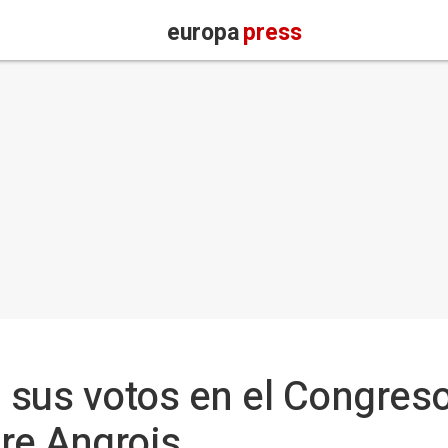
europa
press
 sus votos en el Congres
re Angrois