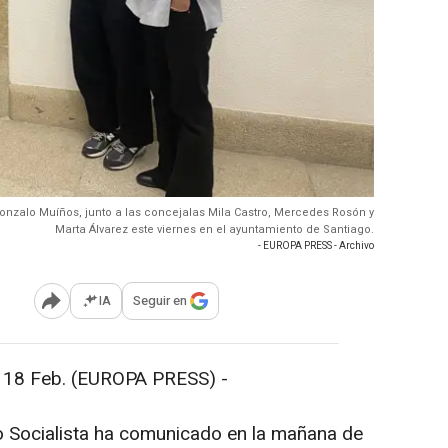
 Gonzalo Muíños, junto a las concejalas Mila Castro, Mercedes Rosón y
Marta Álvarez este viernes en el ayuntamiento de Santiago.
- EUROPA PRESS - Archivo
IA
Seguir en
Abrir opciones para compartir
 Feb. (EUROPA PRESS) -
o Socialista ha comunicado en la mañana de