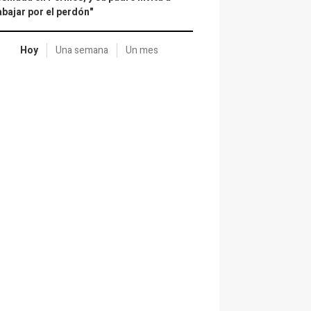
abajar por el perdón"
Hoy
Una semana
Un mes