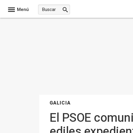
Menú
GALICIA
El PSOE comunic
ediles expedien