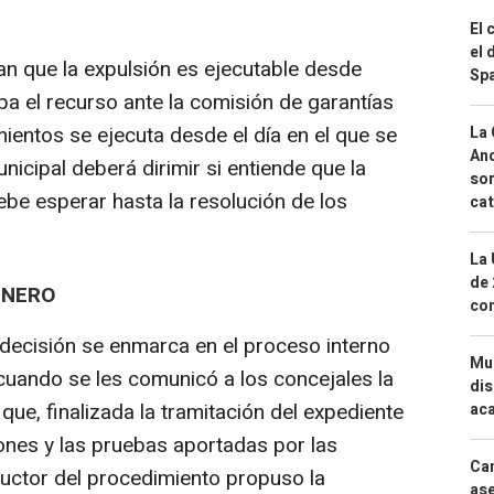
El 
el 
n que la expulsión es ejecutable desde
Spa
 el recurso ante la comisión de garantías
ientos se ejecuta desde el día en el que se
La 
And
nicipal deberá dirimir si entiende que la
sor
debe esperar hasta la resolución de los
cat
La 
de 
ENERO
com
ecisión se enmarca en el proceso interno
Mue
 cuando se les comunicó a los concejales la
dis
 que, finalizada la tramitación del expediente
aca
iones y las pruebas aportadas por las
Can
ructor del procedimiento propuso la
ase