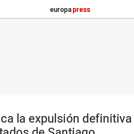
europa
press
a la expulsión definitiva 
tados de Santiago