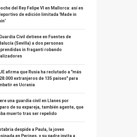
coche del Rey Felipe VI en Mallorca: así es
deportivo de edición limitada 'Made in
in'
Guardia Civil detiene en Fuentes de
alucía (Sevilla) a dos personas
prendidas in fraganti robando
alizadores
UE afirma que Rusia ha reclutado a "más
28.000 extranjeros de 135 países" para
batir en Ucrania
re una guardia civil en Llanes por
paro de su expareja, también agente, que
ba muerto tras ser repelido
tabria despide a Paula, la joven
sinada en Perines, y su padre invita a