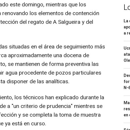
ado este domingo, mientras que los
L
n renovando los elementos de contención
otección del regato de A Salgueira y del
La 
apo
a r
das situadas en el área de seguimiento más
Ucr
arca aproximadamente una docena de
ata
Ole
ato, se mantienen de forma preventiva las
r agua procedente de pozos particulares
Dec
a disponer de las analíticas.
for
N-6
nto, los técnicos han explicado durante la
Mar
e a "un criterio de prudencia" mientres se
res
afección y se completa la toma de muestra
en 
e ya está en curso.