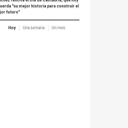
chez felicita el Día de Cantabria, que hoy
uerda "su mejor historia para construir el
or futuro"
Hoy
Una semana
Un mes