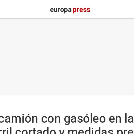
europa
press
 camión con gasóleo en l
ril cortado y medidas pre