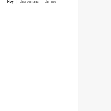
Hoy
Una semana
Un mes