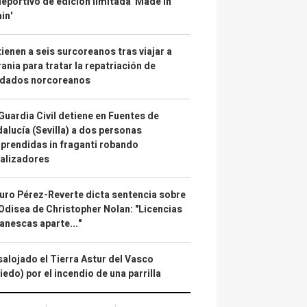
deportivo de edición limitada 'Made in
in'
ienen a seis surcoreanos tras viajar a
ania para tratar la repatriación de
ldados norcoreanos
Guardia Civil detiene en Fuentes de
alucía (Sevilla) a dos personas
prendidas in fraganti robando
alizadores
uro Pérez-Reverte dicta sentencia sobre
Odisea de Christopher Nolan: "Licencias
anescas aparte..."
alojado el Tierra Astur del Vasco
iedo) por el incendio de una parrilla