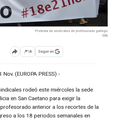
Protesta de sindicatos de profesorado gallego
- CIG
IA
Seguir en
Abrir opciones para compartir
Nov. (EUROPA PRESS) -
ndicales rodeó este miércoles la sede
cia en San Caetano para exigir la
 profesorado anterior a los recortes de la
egreso a los 18 periodos semanales en