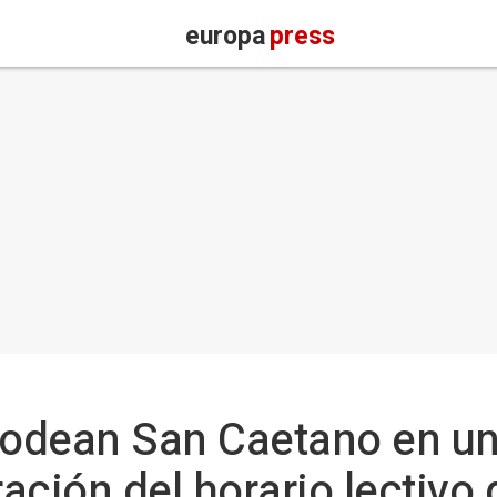
europa
press
 rodean San Caetano en u
ración del horario lectivo 