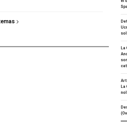
el 
Spa
 temas
Det
Ucr
so
La 
And
sor
cat
Art
La 
nol
Des
(Ov