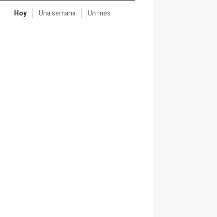
Hoy
Una semana
Un mes