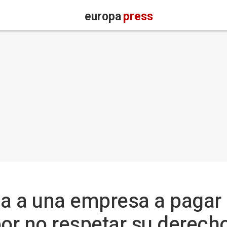
europa
press
a a una empresa a pagar 
r no respetar su derecho