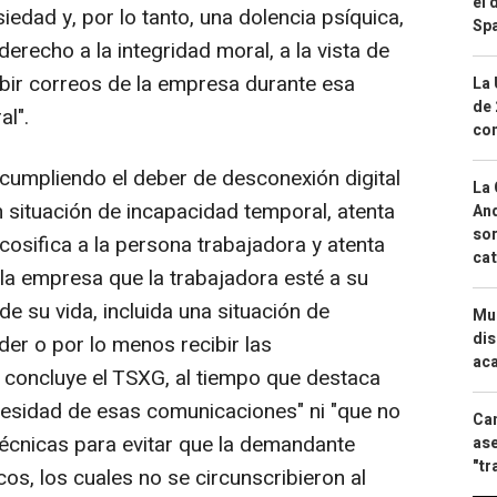
el 
iedad y, por lo tanto, una dolencia psíquica,
Spa
 derecho a la integridad moral, a la vista de
ibir correos de la empresa durante esa
La 
de 
al".
com
ncumpliendo el deber de desconexión digital
La 
n situación de incapacidad temporal, atenta
And
sor
 cosifica a la persona trabajadora y atenta
cat
 la empresa que la trabajadora esté a su
e su vida, incluida una situación de
Mue
dis
er o por lo menos recibir las
aca
 concluye el TSXG, al tiempo que destaca
cesidad de esas comunicaciones" ni "que no
Can
écnicas para evitar que la demandante
ase
"tr
cos, los cuales no se circunscribieron al