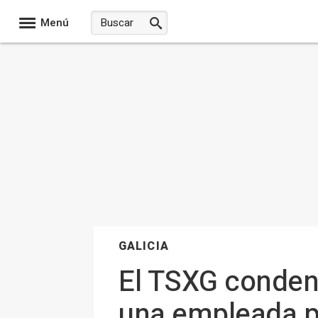
Menú
GALICIA
El TSXG conden
una empleada po