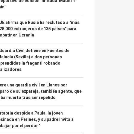
deportivo de edición limitada 'Made in
in'
UE afirma que Rusia ha reclutado a "más
28.000 extranjeros de 135 países" para
batir en Ucrania
Guardia Civil detiene en Fuentes de
alucía (Sevilla) a dos personas
prendidas in fraganti robando
alizadores
re una guardia civil en Llanes por
paro de su expareja, también agente, que
ba muerto tras ser repelido
tabria despide a Paula, la joven
sinada en Perines, y su padre invita a
abajar por el perdón"