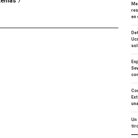
 temas
Mar
res
en 
Det
Ucr
so
Esp
Sev
con
Cor
Ext
una
Un 
tir