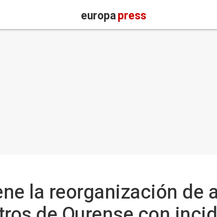
europa
press
ne la reorganización de 
tros de Ourense con incid