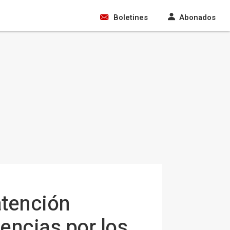
Boletines
Abonados
atención
encias por los