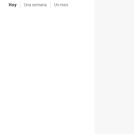
Hoy
Una semana
Un mes