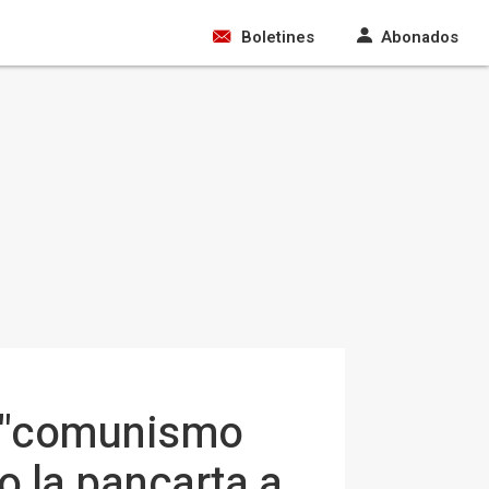
Boletines
Abonados
 a "comunismo
do la pancarta a