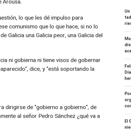
e Arousa.
Un 
estión, lo que les dé impulso para
tad
ri
ese comunismo que lo que hace, si no lo
 Galicia una Galicia peor, una Galicia del
Mue
dis
aca
ia ni gobierna ni tiene visos de gobernar
Fel
aparecido", dice, y "está soportando la
Día
he
Pod
org
con
dirigirse de "gobierno a gobierno", de
amente al señor Pedro Sánchez ¿qué va a
El 
nie