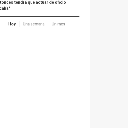
tonces tendrá que actuar de oficio
calía"
Hoy
Una semana
Un mes