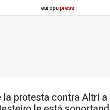
europa
press
 la protesta contra Altri
"Besteiro le está soportan