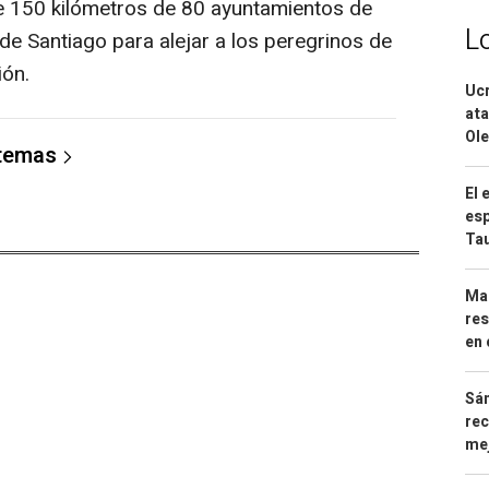
e 150 kilómetros de 80 ayuntamientos de
L
 de Santiago para alejar a los peregrinos de
ión.
Ucr
ata
Ole
 temas
El 
esp
Ta
Mar
res
en 
Sán
rec
mej