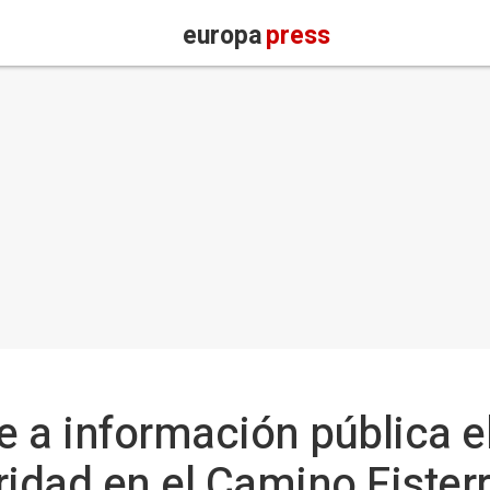
europa
press
 a información pública e
ridad en el Camino Fister