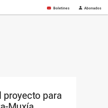
Boletines
Abonados
l proyecto para
ra-Muxía