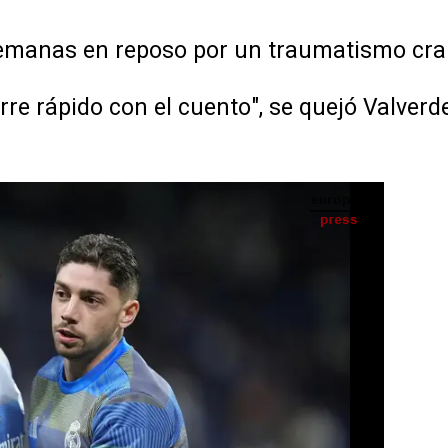
semanas en reposo por un traumatismo cra
rre rápido con el cuento", se quejó Valverd
 Federico Valverde, Real Madrid CF - Oscar J. Barroso / AFP7 / Europa Press - Archivo
IA
Seguir en
Abrir opciones para compartir
as en reposo por un traumatismo
pido con el cuento", se quejó Valverde, que
lpease