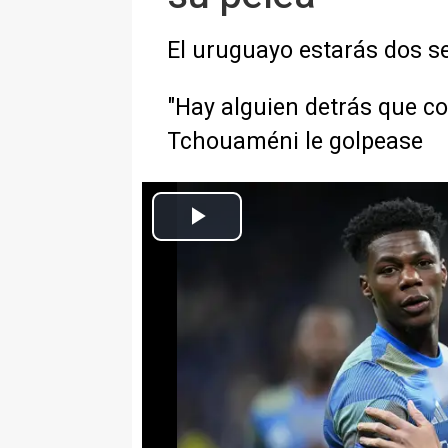
El uruguayo estarás dos 
"Hay alguien detrás que co
Tchouaméni le golpease
Archivo - Aurelien Tchouameni -
Europa Press Deportes
Actualizado: viernes, 8 mayo 2026 10:07
El uruguayo estarás dos seman
craneoencefálico
"Hay alguien detrás que corre rá
desmintió que Tchouaméni le go