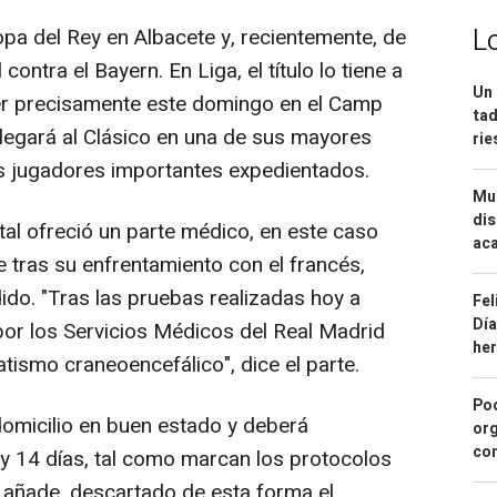
L
a del Rey en Albacete y, recientemente, de
ontra el Bayern. En Liga, el título lo tiene a
Un 
aer precisamente este domingo en el Camp
tad
legará al Clásico en una de sus mayores
ri
dos jugadores importantes expedientados.
Mue
dis
al ofreció un parte médico, en este caso
aca
e tras su enfrentamiento con el francés,
dido. "Tras las pruebas realizadas hoy a
Fel
Día
or los Servicios Médicos del Real Madrid
he
tismo craneoencefálico", dice el parte.
Pod
omicilio en buen estado y deberá
org
con
y 14 días, tal como marcan los protocolos
 añade, descartado de esta forma el