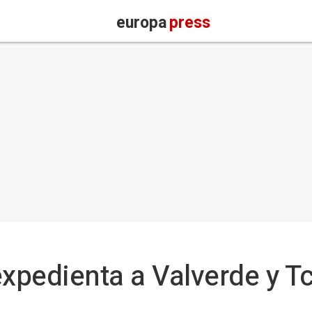
europa
press
expedienta a Valverde y 