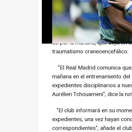
MADRID, 7 (EUROPA PRESS)
El Real Madrid abrió expediente
Valverde y Aurélien Tchouameni
de por la mañana, que dejaron al
traumatismo craneoencefálico.
"El Real Madrid comunica que, 
mañana en el entrenamiento del 
expedientes disciplinarios a nu
Aurélien Tchouameni", dice la not
"El club informará en su mome
expedientes, una vez hayan conc
correspondientes", añade el club