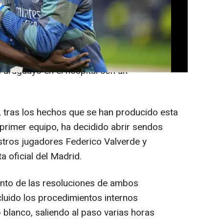
 este jueves a sus futbolistas Federico
 después de "los hechos" del entrenamiento
 uruguayo en el hospital con un
tras los hechos que se han producido esta
primer equipo, ha decidido abrir sendos
estros jugadores Federico Valverde y
a oficial del Madrid.
nto de las resoluciones de ambos
luido los procedimientos internos
 blanco, saliendo al paso varias horas