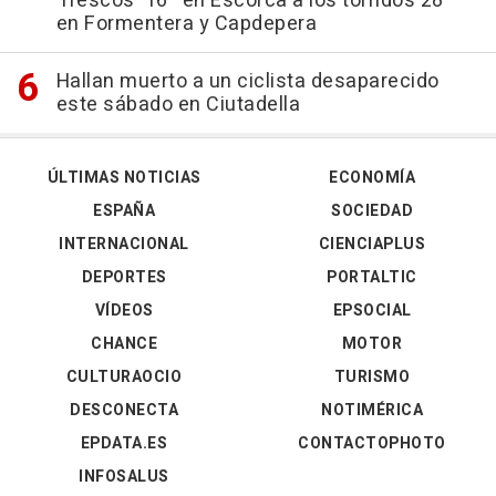
'frescos' 16º en Escorca a los tórridos 28º
en Formentera y Capdepera
Hallan muerto a un ciclista desaparecido
este sábado en Ciutadella
ÚLTIMAS NOTICIAS
ECONOMÍA
ESPAÑA
SOCIEDAD
INTERNACIONAL
CIENCIAPLUS
DEPORTES
PORTALTIC
VÍDEOS
EPSOCIAL
CHANCE
MOTOR
CULTURAOCIO
TURISMO
DESCONECTA
NOTIMÉRICA
EPDATA.ES
CONTACTOPHOTO
INFOSALUS