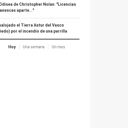
Odisea de Christopher Nolan: "Licencias
anescas aparte..."
alojado el Tierra Astur del Vasco
iedo) por el incendio de una parrilla
Hoy
Una semana
Un mes