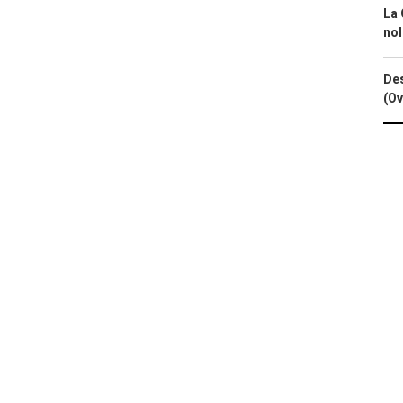
La 
nol
Des
(Ov