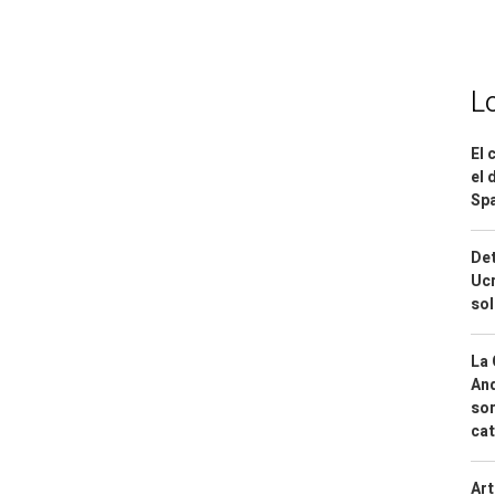
L
El 
el 
Spa
Det
Ucr
so
La 
And
sor
cat
Art