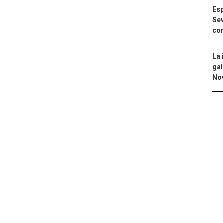
Esp
Sev
con
La 
gal
No