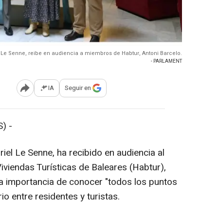
l Le Senne, reibe en audiencia a miembros de Habtur, Antoni Barcelo.
- PARLAMENT
IA
Seguir en
Abrir opciones para compartir
) -
riel Le Senne, ha recibido en audiencia al
iviendas Turísticas de Baleares (Habtur),
la importancia de conocer "todos los puntos
rio entre residentes y turistas.