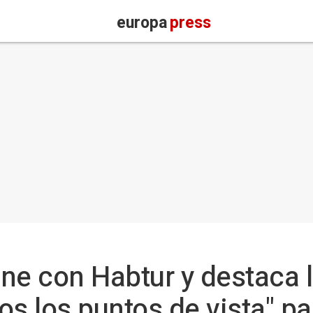
europa
press
ne con Habtur y destaca 
s los puntos de vista" pa