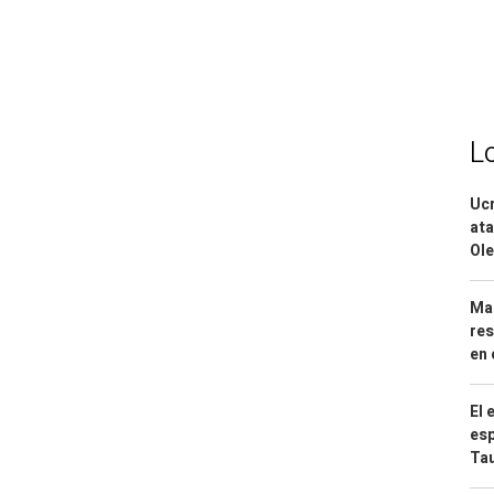
L
Ucr
ata
Ole
Mar
res
en 
El 
esp
Ta