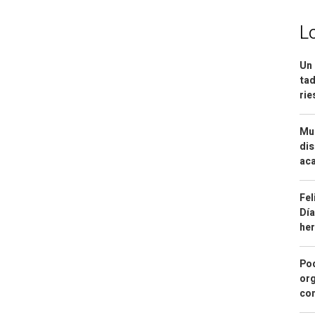
L
Un 
tad
ri
Mue
dis
aca
Fel
Día
he
Pod
org
con