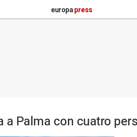
europa
press
a a Palma con cuatro per