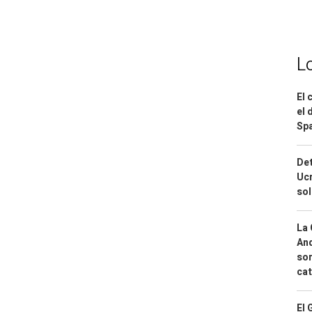
L
El 
el 
Spa
Det
Ucr
so
La 
And
sor
cat
El 