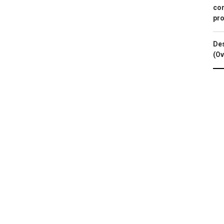
con
pro
Des
(Ov