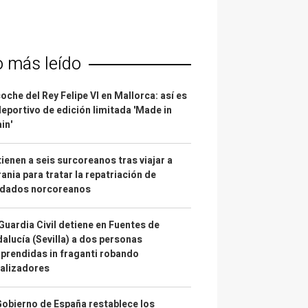
o más leído
coche del Rey Felipe VI en Mallorca: así es
deportivo de edición limitada 'Made in
in'
ienen a seis surcoreanos tras viajar a
ania para tratar la repatriación de
ldados norcoreanos
Guardia Civil detiene en Fuentes de
alucía (Sevilla) a dos personas
prendidas in fraganti robando
alizadores
Gobierno de España restablece los