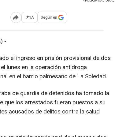
- POLICÍA NACIONAL
IA
Seguir en
Abrir opciones para compartir
) -
o el ingreso en prisión provisional de dos
el lunes en la operación antidroga
onal en el barrio palmesano de La Soledad.
traba de guardia de detenidos ha tomado la
e que los arrestados fueran puestos a su
tes acusados de delitos contra la salud