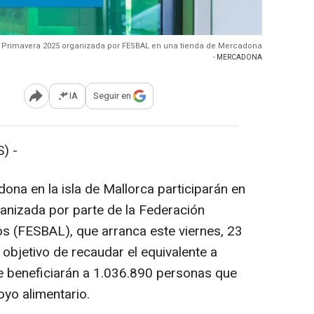
a Primavera 2025 organizada por FESBAL en una tienda de Mercadona
- MERCADONA
IA
Seguir en
Abrir opciones para compartir
) -
ona en la isla de Mallorca participarán en
anizada por parte de la Federación
s (FESBAL), que arranca este viernes, 23
objetivo de recaudar el equivalente a
e beneficiarán a 1.036.890 personas que
yo alimentario.