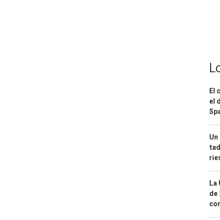
L
El 
el 
Spa
Un 
tad
ri
La 
de 
com