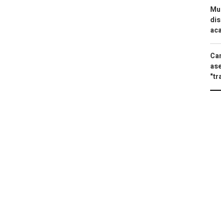
Mue
dis
aca
Can
ase
"tr