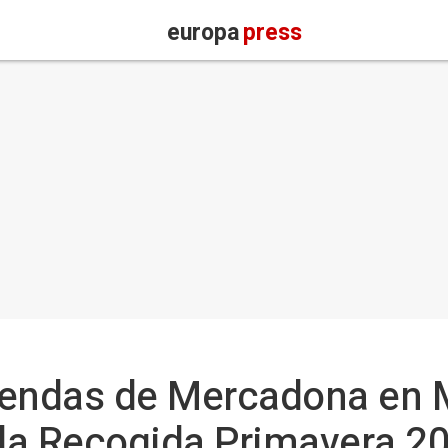
europa
press
tiendas de Mercadona en 
 la Recogida Primavera 2