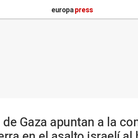
europa
press
 de Gaza apuntan a la co
ra en el asalto israelí al 