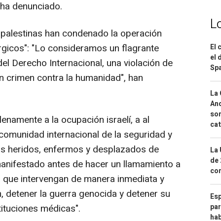
 ha denunciado.
L
s palestinas han condenado la operación
érgicos": "Lo consideramos un flagrante
El 
el 
del Derecho Internacional, una violación de
Spa
un crimen contra la humanidad", han
La 
And
sor
namente a la ocupación israelí, a al
cat
comunidad internacional de la seguridad y
los heridos, enfermos y desplazados de
La 
de 
manifestado antes de hacer un llamamiento a
com
a que intervengan de manera inmediata y
, detener la guerra genocida y detener su
Esp
tituciones médicas".
par
hab